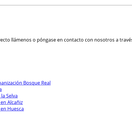
oyecto llámenos o póngase en contacto con nosotros a trav
banización Bosque Real
a
la Selva
 en Alcañiz
a en Huesca