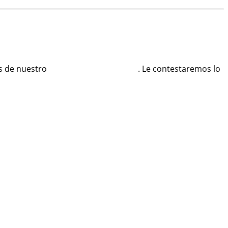
és de nuestro
formulario de contacto
. Le contestaremos lo